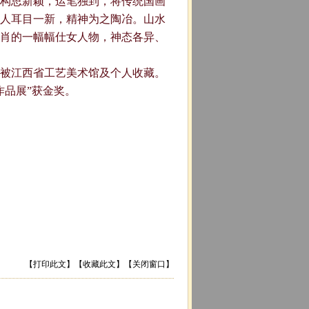
构思新颖，运笔独到，将传统国画
人耳目一新，精神为之陶冶。山水
肖的一幅幅仕女人物，神态各异、
被江西省工艺美术馆及个人收藏。
作品展”获金奖。
【
打印此文
】【
收藏此文
】【
关闭窗口
】