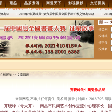
源
藏鉴
品茶煮酒
商道天下
影视摄影
文艺掘美
赛征
2016年“华夏雄风” 第六届中国风全国书画艺术交流赛征稿
2015
2016/8/27
日战争胜利7
按类别：
按地域：
按字母：
按姓名：
在线展览 >> 文章阅读
赛暨纪念抗日战争胜利70周年书画展7月28日起征稿
齐晓峰先生陶瓷作品展
流赛征稿
来源网络,不承担任何责任| 美术网 摘录 | 时间： 2013/7/25 阅
齐晓峰（号大齐），南昌市民间艺术创作交流中心理事长、国