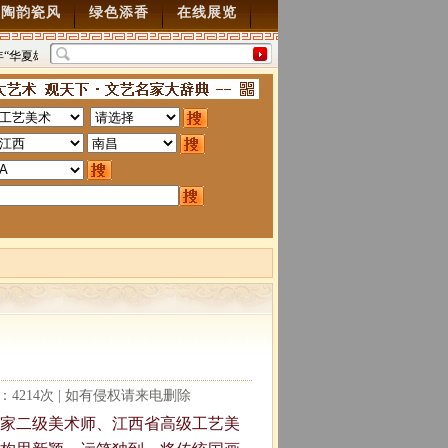
陶韵瓷风
绿色添香
在线展览
年“华夏雄风” 第五届中国风全国书画交流赛暨纪念抗
“墨韵千年”百位名家绘中华百
0周年书画展7月28日起征稿
2015/7/28
图”创作
2014/3/18
读：4214次 | 如有侵权请来电删除
家二级美术师、江西省高级工艺美