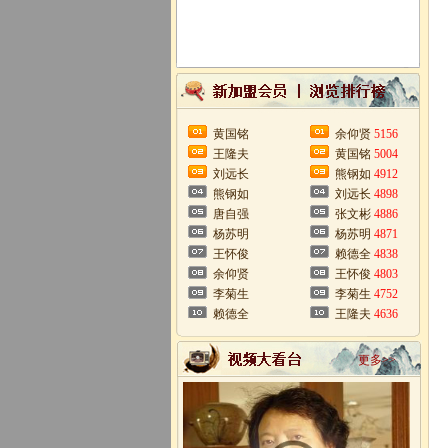
黄国铭
余仰贤
5156
王隆夫
黄国铭
5004
刘远长
熊钢如
4912
熊钢如
刘远长
4898
唐自强
张文彬
4886
杨苏明
杨苏明
4871
王怀俊
赖德全
4838
余仰贤
王怀俊
4803
李菊生
李菊生
4752
赖德全
王隆夫
4636
更多>>