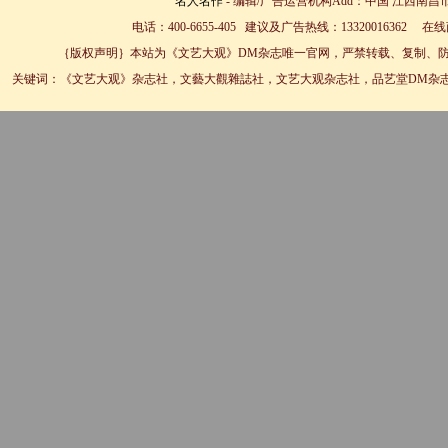
名人名作
- 编辑/广告运营机构Add：中国 江西南昌市
电话：400-6655-405 建议及广告热线：13320016362 
｛版权声明｝本站为《文艺大观》DM杂志唯一官网，严禁转载、复制、防
关键词：《文艺大观》杂志社，文藝大觀雜誌社，文艺大观杂志社，品艺堂DM杂