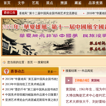
首页
文学
艺苑
观点
溯源
藏鉴
品茶煮酒
2022年“华夏雄风” 第十二届中国风全国书画艺术交流赛征
2016年“华夏
稿
2021/8/15
2016/8/27
您当前的位置：
首页
>> 搜索结果
搜索结果 >> 作品阅览
更多>>
2015年“华夏雄风” 第五届中国风全国书画交流赛暨纪念抗日战争胜利70周年书画
【详细介绍】
黄国铭
2013年中国传统工艺美术精品展
黄国铭，1961年生，现
2013年“墨韵千年”第三届中国风全国书画艺术交流赛征稿
中国美术馆馆藏刘岘版画作品展今日隆重开展
大博信陶瓷艺术中心签约艺
亚洲艺术博览会代表团威尼斯双年展之欧洲行
艺术大师张大千、刘好栗绘