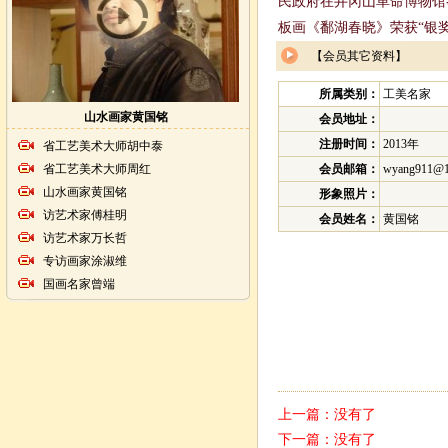
民政府在井冈山革命博物馆举
板画《鄱湖春晓》荣获“银奖
【会员其它资料】
所属类别：
工美名家
山水画家黄国铭
会员地址：
注册时间：
2013年
省工艺美术大师胡中泰
省工艺美术大师周红
会员邮箱：
wyang911@1
山水画家黄国铭
形象照片：
访艺术家傅桂明
会员姓名：
黄国铭
访艺术家万长哲
专访画家涂淑维
国画名家曾端
上一篇：没有了
下一篇：没有了