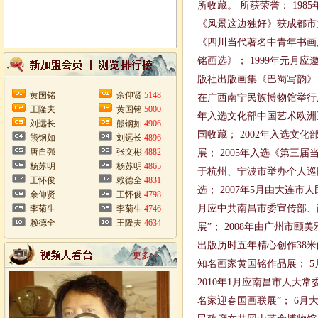
所收藏。 所获荣誉： 198
《风景这边独好》获成都市
《四川当代著名中青年书画展
铭画选》； 1999年元
版社出版画集《巴蜀写韵》
黄国铭
余仰贤
5148
在广西南宁民族博物馆举行
王隆夫
黄国铭
5000
年入选文化部中国艺术欧洲
刘远长
熊钢如
4906
国收藏； 2002年入选文
熊钢如
刘远长
4896
唐自强
张文彬
4882
展； 2005年入选《第三
杨苏明
杨苏明
4865
于杭州、宁波市举办个人巡
王怀俊
赖德全
4831
选； 2007年5月由大连
余仰贤
王怀俊
4798
月应中共南昌市委宣传部、
李菊生
李菊生
4746
赖德全
王隆夫
4634
展”； 2008年由广州市
出版历时五年精心创作38米
更多>>
知名画家黄国铭作品展； 
2010年1月应南昌市人
名家迎春国画联展”； 6