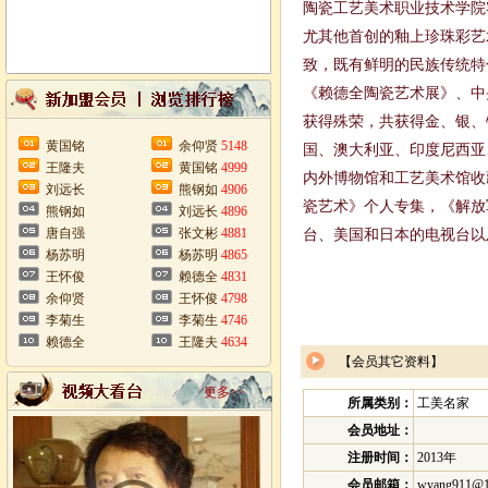
陶瓷工艺美术职业技术学院
尤其他首创的釉上珍珠彩艺
致，既有鲜明的民族传统特
《赖德全陶瓷艺术展》、中
获得殊荣，共获得金、银、
黄国铭
余仰贤
5148
国、澳大利亚、印度尼西亚
王隆夫
黄国铭
4999
内外博物馆和工艺美术馆收
刘远长
熊钢如
4906
瓷艺术》个人专集，《解放
熊钢如
刘远长
4896
唐自强
张文彬
4881
台、美国和日本的电视台以
杨苏明
杨苏明
4865
王怀俊
赖德全
4831
余仰贤
王怀俊
4798
李菊生
李菊生
4746
赖德全
王隆夫
4634
【会员其它资料】
更多>>
所属类别：
工美名家
会员地址：
注册时间：
2013年
会员邮箱：
wyang911@1