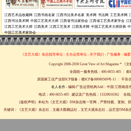
江西艺术品收藏网
江西书画名家
江西书法美术名家
美术网
书法网
工艺美术网
江西书法美术网
中国工艺美术大师
江西省书法家协会
江西省工艺美术家学会
江
江西工艺美术大师
江西美术
江西工艺美术
江西美术网
中国工艺美术大师辞典
中
中国工艺美术家协会
《文艺大观》杂志
指导单位
-
主办运营单位
-
关于我们
-
广告服务
-
编委
Copyright 2008-2030 Great View of Art Magazin
全国统一服务热线：400-6655-405 ┊ 邮箱
原国家工信产业部ICP报备：赣ICP备08000569号-11 
名人名作
- 编辑/广告运营机构Add：中国 江西南昌市
电话：400-6655-405 建议及广告热线：13320016362 
｛版权声明｝本站为《文艺大观》DM杂志唯一官网，严禁转载、复制、防
关键词：《文艺大观》杂志社，文藝大觀雜誌社，文艺大观杂志社，品艺堂DM杂