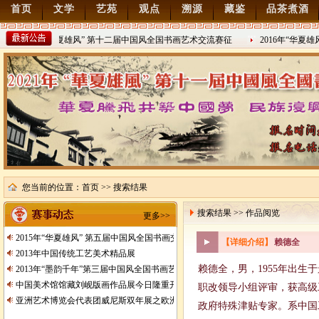
首页
文学
艺苑
观点
溯源
藏鉴
品茶煮酒
2022年“华夏雄风” 第十二届中国风全国书画艺术交流赛征
2016年“华夏
稿
2021/8/15
2016/8/27
您当前的位置：
首页
>> 搜索结果
搜索结果 >> 作品阅览
更多>>
2015年“华夏雄风” 第五届中国风全国书画交流赛暨纪念抗日战争胜利70周年书画
【详细介绍】
赖德全
2013年中国传统工艺美术精品展
赖德全，男，1955年出生
2013年“墨韵千年”第三届中国风全国书画艺术交流赛征稿
中国美术馆馆藏刘岘版画作品展今日隆重开展
职改领导小组评审，获高级
亚洲艺术博览会代表团威尼斯双年展之欧洲行
政府特殊津贴专家。系中国