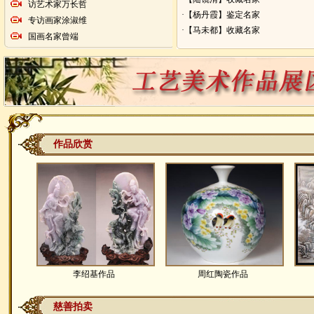
访艺术家万长哲
·【杨丹霞】鉴定名家
专访画家涂淑维
·【马未都】收藏名家
国画名家曾端
作品欣赏
李绍基作品
周红陶瓷作品
慈善拍卖