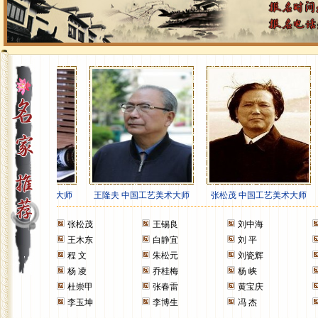
张松茂
王锡良
刘中海
王木东
白静宜
刘 平
程 文
朱松元
刘瓷辉
杨 凌
乔桂梅
杨 峡
杜崇甲
张春雷
黄宝庆
李玉坤
李博生
冯 杰