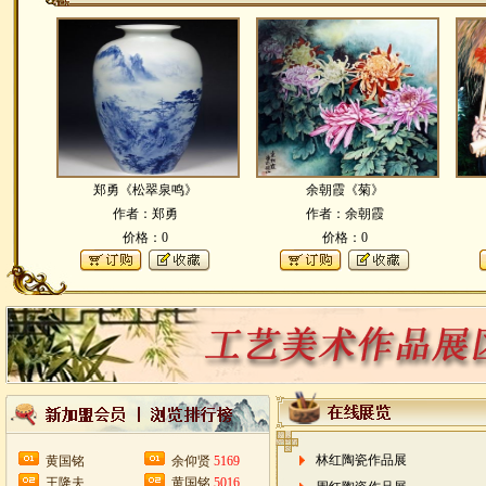
郑勇《松翠泉鸣》
余朝霞《菊》
作者：郑勇
作者：余朝霞
价格：0
价格：0
林红陶瓷作品展
黄国铭
余仰贤
5169
王隆夫
黄国铭
5016