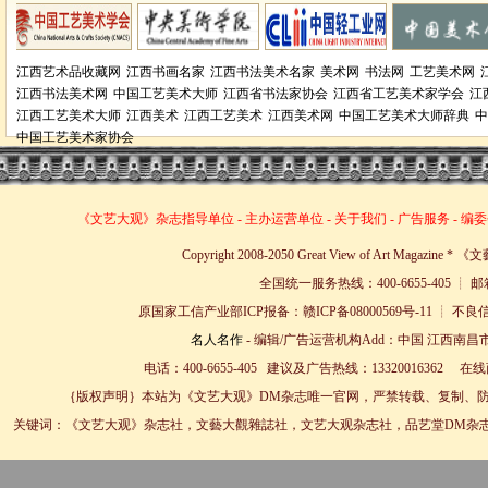
江西艺术品收藏网
江西书画名家
江西书法美术名家
美术网
书法网
工艺美术网
江西书法美术网
中国工艺美术大师
江西省书法家协会
江西省工艺美术家学会
江
江西工艺美术大师
江西美术
江西工艺美术
江西美术网
中国工艺美术大师辞典
中
中国工艺美术家协会
《文艺大观》杂志
指导单位
-
主办运营单位
-
关于我们
-
广告服务
-
编委
Copyright 2008-2050 Great View of Art Magazin
全国统一服务热线：400-6655-405 ┊ 邮箱
原国家工信产业部ICP报备：赣ICP备08000569号-11 
名人名作
- 编辑/广告运营机构Add：中国 江西南昌市
电话：400-6655-405 建议及广告热线：13320016362 
｛版权声明｝本站为《文艺大观》DM杂志唯一官网，严禁转载、复制、防
关键词：《文艺大观》杂志社，文藝大觀雜誌社，文艺大观杂志社，品艺堂DM杂