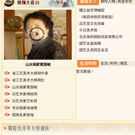
商道天下
财经人物 | 商道管理
更多>>
·國立故宮博物院
·《南昌传统民谣精选》
·品艺堂文化传媒
·今日美术馆
·北京保利国际拍卖有限公司
·国艺名嘉画廊
·国艺文房四宝名店
生活时尚
生活 | 时尚 | 潮流
山水画家黄国铭
暂无数据！
省工艺美术大师胡中泰
省工艺美术大师周红
山水画家黄国铭
访艺术家傅桂明
访艺术家万长哲
专访画家涂淑维
国画名家曾端