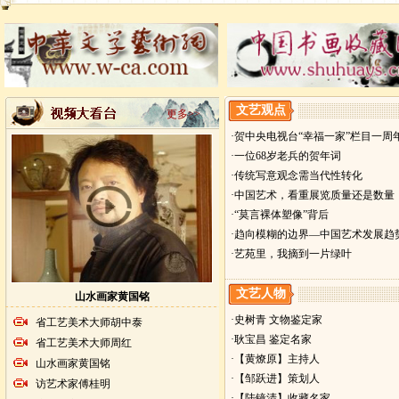
文艺观点
更多>>
·贺中央电视台“幸福一家”栏目一周
·一位68岁老兵的贺年词
·传统写意观念需当代性转化
·中国艺术，看重展览质量还是数量
·“莫言裸体塑像”背后
·趋向模糊的边界—中国艺术发展趋
·艺苑里，我摘到一片绿叶
文艺人物
山水画家黄国铭
·史树青 文物鉴定家
省工艺美术大师胡中泰
·耿宝昌 鉴定名家
省工艺美术大师周红
·【黄燎原】主持人
山水画家黄国铭
·【邹跃进】策划人
访艺术家傅桂明
·【陆镜清】收藏名家