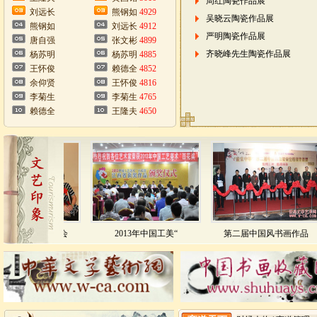
周红陶瓷作品展
刘远长
熊钢如
4929
吴晓云陶瓷作品展
熊钢如
刘远长
4912
严明陶瓷作品展
唐自强
张文彬
4899
齐晓峰先生陶瓷作品展
杨苏明
杨苏明
4885
王怀俊
赖德全
4852
余仰贤
王怀俊
4816
李菊生
李菊生
4765
赖德全
王隆夫
4650
国传统文化促进会
2013年中国工美“
第二届中国风书画作品